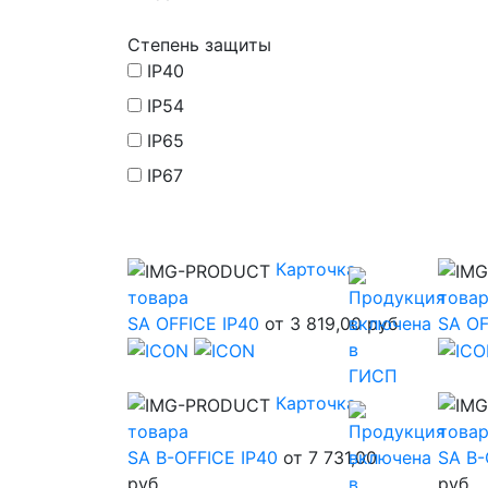
Степень защиты
IP40
IP54
IP65
IP67
Карточка
товара
това
SA OFFICE IP40
от 3 819,00 руб
SA OF
Карточка
товара
това
SA B-OFFICE IP40
от 7 731,00
SA B-
руб
руб