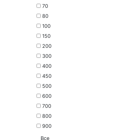
70
80
100
150
200
300
400
450
500
600
700
800
900
Все