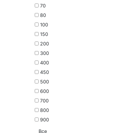
70
80
100
150
200
300
400
450
500
600
700
800
900
Все