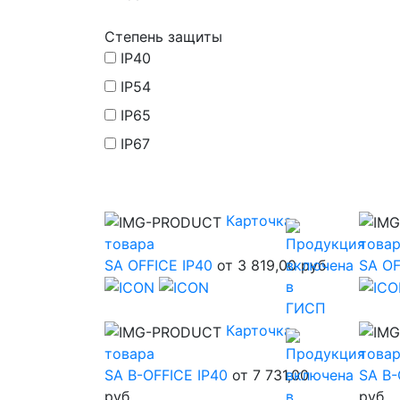
Степень защиты
IP40
IP54
IP65
IP67
Карточка
товара
това
SA OFFICE IP40
от 3 819,00 руб
SA OF
Карточка
товара
това
SA B-OFFICE IP40
от 7 731,00
SA B-
руб
руб